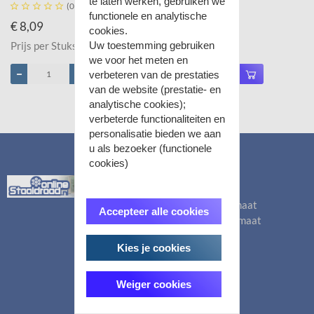
te laten werken, gebruiken we





(0)





(0)
functionele en analytische
€ 8,09
€ 9,72
cookies.
Uw toestemming gebruiken
Prijs per Stuks
Prijs per Stuks
we voor het meten en
verbeteren van de prestaties
van de website (prestatie- en
analytische cookies);
verbeterde functionaliteiten en
personalisatie bieden we aan
u als bezoeker (functionele
cookies)
Categorieën
Staalkabels op maat
Accepteer alle cookies
Dyneemalijn op maat
Staalkabels
Kies je cookies
Kabelklemmen
Kousen
Sluitingen
Weiger cookies
Haken
Kettingen