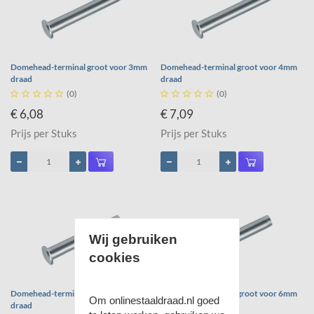
Domehead-terminal groot voor 3mm
Domehead-terminal groot voor 4mm
draad
draad





(0)





(0)
€ 6,08
€ 7,09
Prijs per Stuks
Prijs per Stuks
Wij gebruiken
cookies
Domehead-terminal groot voor 5mm
Domehead-terminal groot voor 6mm
Om onlinestaaldraad.nl goed
draad
draad