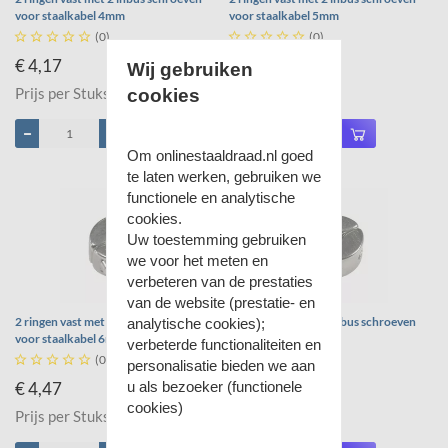
voor staalkabel 4mm
voor staalkabel 5mm





(0)





(0)
€ 4,17
€ 4,18
Wij gebruiken
Prijs per Stuks
Prijs per Stuks
cookies
Om onlinestaaldraad.nl goed
te laten werken, gebruiken we
functionele en analytische
cookies.
Uw toestemming gebruiken
we voor het meten en
verbeteren van de prestaties
van de website (prestatie- en
2 ringen vast met 2 inbus schroeven
2 ringen vast met 2 inbus schroeven
analytische cookies);
voor staalkabel 6mm
voor staalkabel 8mm
verbeterde functionaliteiten en





(0)





(0)
personalisatie bieden we aan
u als bezoeker (functionele
€ 4,47
€ 4,71
cookies)
Prijs per Stuks
Prijs per Stuks