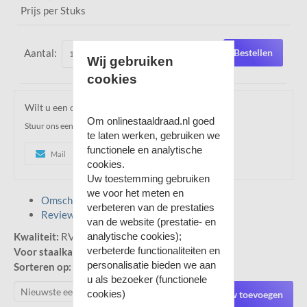
Prijs per Stuks
Aantal:
Bestellen
Wij gebruiken
cookies
Wilt u een offerte ontvangen over dit product?
Om onlinestaaldraad.nl goed
Stuur ons een e-mail of u mag ons gerust bellen!
te laten werken, gebruiken we
functionele en analytische
Mail
0515521133
Whatsapp
cookies.
Uw toestemming gebruiken
we voor het meten en
Omschrijving
verbeteren van de prestaties
Reviews
van de website (prestatie- en
Kwaliteit:
RVS 316
analytische cookies);
verbeterde functionaliteiten en
Voor staalkabel diameter:
8mm
personalisatie bieden we aan
Sorteren op:
u als bezoeker (functionele
cookies)
Review toevoegen