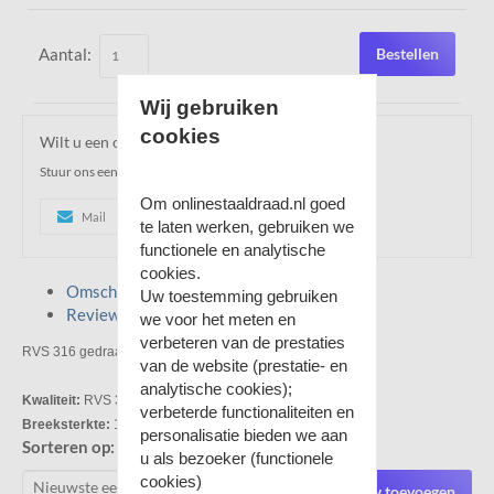
Aantal:
Bestellen
Wij gebruiken
cookies
Wilt u een offerte ontvangen over dit product?
Stuur ons een e-mail of u mag ons gerust bellen!
Om onlinestaaldraad.nl goed
Mail
0515521133
Whatsapp
te laten werken, gebruiken we
functionele en analytische
cookies.
Omschrijving
Uw toestemming gebruiken
Reviews
we voor het meten en
verbeteren van de prestaties
RVS 316 gedraaide sluiting met losse pen 5
mm
van de website (prestatie- en
analytische cookies);
Kwaliteit:
RVS 316
verbeterde functionaliteiten en
Breeksterkte:
1000kg
personalisatie bieden we aan
Sorteren op:
u als bezoeker (functionele
cookies)
Review toevoegen