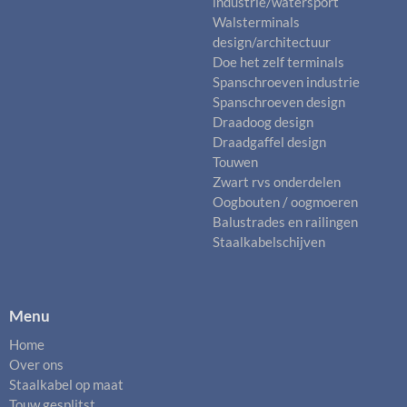
industrie/watersport
Walsterminals
design/architectuur
Doe het zelf terminals
Spanschroeven industrie
Spanschroeven design
Draadoog design
Draadgaffel design
Touwen
Zwart rvs onderdelen
Oogbouten / oogmoeren
Balustrades en railingen
Staalkabelschijven
Menu
Home
Over ons
Staalkabel op maat
Touw gesplitst