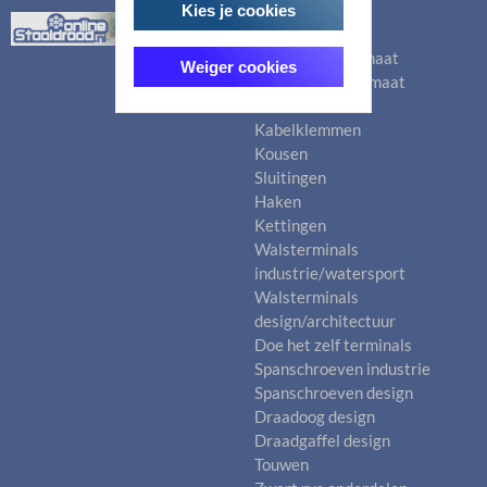
Kies je cookies
Categorieën
Staalkabels op maat
Weiger cookies
Dyneemalijn op maat
Staalkabels
Kabelklemmen
Kousen
Sluitingen
Haken
Kettingen
Walsterminals
industrie/watersport
Walsterminals
design/architectuur
Doe het zelf terminals
Spanschroeven industrie
Spanschroeven design
Draadoog design
Draadgaffel design
Touwen