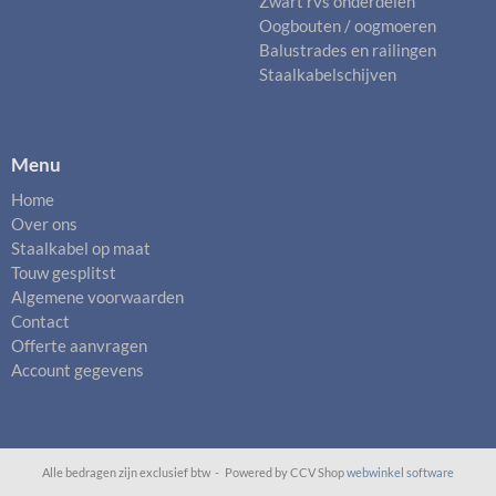
Zwart rvs onderdelen
Oogbouten / oogmoeren
Balustrades en railingen
Staalkabelschijven
Menu
Home
Over ons
Staalkabel op maat
Touw gesplitst
Algemene voorwaarden
Contact
Offerte aanvragen
Account gegevens
Alle bedragen zijn exclusief btw -
Powered by CCV Shop
webwinkel software