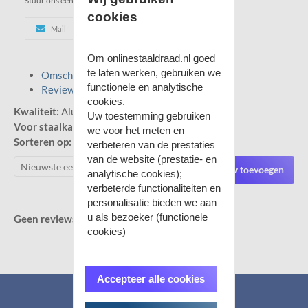
Stuur ons een e-mail of u mag ons gerust bellen!
cookies
Mail
0515521133
Whatsapp
Om onlinestaaldraad.nl goed
te laten werken, gebruiken we
Omschrijving
functionele en analytische
Reviews
cookies.
Kwaliteit:
Aluminium
Uw toestemming gebruiken
Voor staalkabel diameter:
2,5mm
we voor het meten en
Sorteren op:
verbeteren van de prestaties
van de website (prestatie- en
Review toevoegen
analytische cookies);
verbeterde functionaliteiten en
personalisatie bieden we aan
u als bezoeker (functionele
Geen reviews gevonden.
cookies)
Accepteer alle cookies