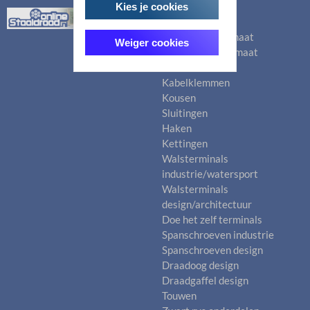
Kies je cookies
Categorieën
Staalkabels op maat
Weiger cookies
Dyneemalijn op maat
Staalkabels
Kabelklemmen
Kousen
Sluitingen
Haken
Kettingen
Walsterminals
industrie/watersport
Walsterminals
design/architectuur
Doe het zelf terminals
Spanschroeven industrie
Spanschroeven design
Draadoog design
Draadgaffel design
Touwen