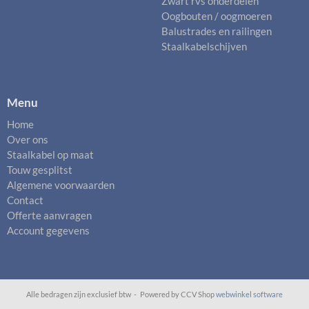
Zwart rvs onderdelen
Oogbouten / oogmoeren
Balustrades en railingen
Staalkabelschijven
Menu
Home
Over ons
Staalkabel op maat
Touw gesplitst
Algemene voorwaarden
Contact
Offerte aanvragen
Account gegevens
Alle bedragen zijn exclusief btw -
Powered by CCV Shop
webwinkel software