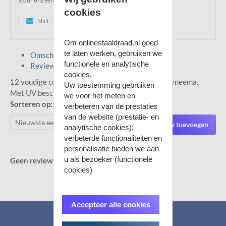
Stuur ons een e-mail of u mag ons gerust bellen!
cookies
Mail
0515521133
Whatsapp
Om onlinestaaldraad.nl goed
te laten werken, gebruiken we
Omschrijving
functionele en analytische
Reviews
cookies.
12 voudige constuctie in combinatie met SK78 Dyneema.
Uw toestemming gebruiken
Met UV beschermende coating.
we voor het meten en
Sorteren op:
verbeteren van de prestaties
van de website (prestatie- en
Review toevoegen
analytische cookies);
verbeterde functionaliteiten en
personalisatie bieden we aan
u als bezoeker (functionele
Geen reviews gevonden.
cookies)
Accepteer alle cookies