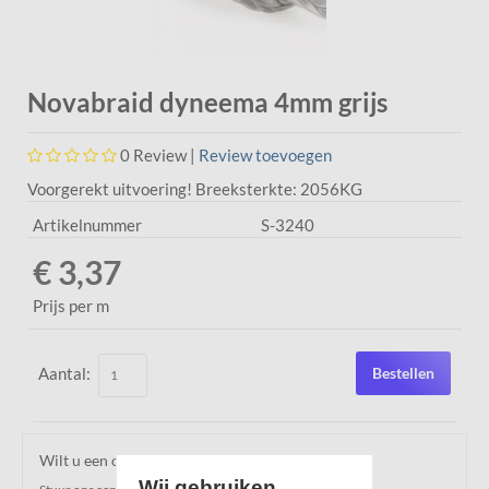
Novabraid dyneema 4mm grijs
0
Review |
Review toevoegen
Voorgerekt uitvoering! Breeksterkte: 2056KG
Artikelnummer
S-3240
€ 3,37
Prijs per m
Aantal:
Bestellen
Wilt u een offerte ontvangen over dit product?
Wij gebruiken